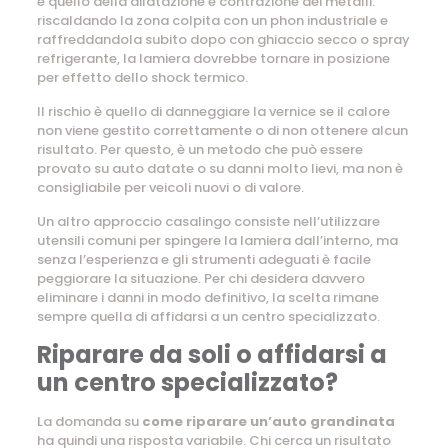
è quello della dilatazione e contrazione dei metalli:
riscaldando la zona colpita con un phon industriale e
raffreddandola subito dopo con ghiaccio secco o spray
refrigerante, la lamiera dovrebbe tornare in posizione
per effetto dello shock termico.
Il rischio è quello di danneggiare la vernice se il calore
non viene gestito correttamente o di non ottenere alcun
risultato. Per questo, è un metodo che può essere
provato su auto datate o su danni molto lievi, ma non è
consigliabile per veicoli nuovi o di valore.
Un altro approccio casalingo consiste nell’utilizzare
utensili comuni per spingere la lamiera dall’interno, ma
senza l’esperienza e gli strumenti adeguati è facile
peggiorare la situazione. Per chi desidera davvero
eliminare i danni in modo definitivo, la scelta rimane
sempre quella di affidarsi a un centro specializzato.
Riparare da soli o affidarsi a
un centro specializzato?
La domanda su
come riparare un’auto grandinata
ha quindi una risposta variabile. Chi cerca un risultato