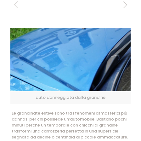
auto danneggiata dalla grandine
Le grandinate estive sono tra i fenomeni atmosferici più
dannosi per chi possiede un’automobile. Bastano pochi
minuti perché un temporale con chicchi di grandine
trasformi una carrozzeria perfetta in una superficie
segnata da decine o centinaia di piccole ammaccature.