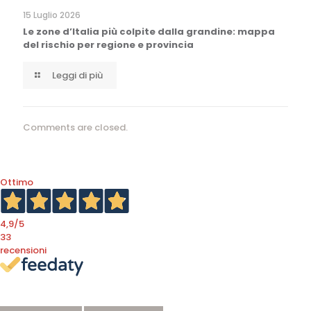
15 Luglio 2026
Le zone d’Italia più colpite dalla grandine: mappa
del rischio per regione e provincia
Leggi di più
Comments are closed.
Ottimo
4,9
/5
33
recensioni
Le nostre recensioni a 4 e 5 stelle.
Clicca qui per leggerle tutte >