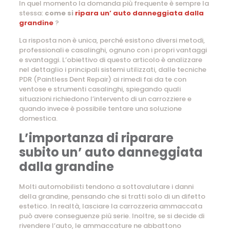
In quel momento la domanda più frequente è sempre la
stessa:
come si
ripara un’ auto danneggiata dalla
grandine
?
La risposta non è unica, perché esistono diversi metodi,
professionali e casalinghi, ognuno con i propri vantaggi
e svantaggi. L’obiettivo di questo articolo è analizzare
nel dettaglio i principali sistemi utilizzati, dalle tecniche
PDR (Paintless Dent Repair) ai rimedi fai da te con
ventose e strumenti casalinghi, spiegando quali
situazioni richiedono l’intervento di un carrozziere e
quando invece è possibile tentare una soluzione
domestica.
L’importanza di riparare
subito un’ auto danneggiata
dalla grandine
Molti automobilisti tendono a sottovalutare i danni
della grandine, pensando che si tratti solo di un difetto
estetico. In realtà, lasciare la carrozzeria ammaccata
può avere conseguenze più serie. Inoltre, se si decide di
rivendere l’auto, le ammaccature ne abbattono