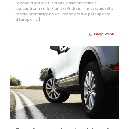
Le zone d’Italia più colpite dalla grandine si
concentrano nella Pianura Padana, l’area a più alto
rischio grandinigeno del Paese e tra le più esposte
d’Europa.
[…]
Leggi di più