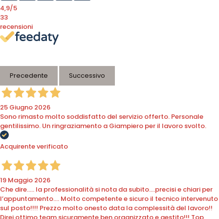
4,9
/5
33
recensioni
Le nostre recensioni a 4 e 5 stelle.
Clicca qui per leggerle tutte >
Precedente
Successivo
25 Giugno 2026
Sono rimasto molto soddisfatto del servizio offerto. Personale
gentilissimo. Un ringraziamento a Giampiero per il lavoro svolto.
Acquirente verificato
19 Maggio 2026
Che dire….. la professionalità si nota da subito….precisi e chiari per
l’appuntamento…. Molto competente e sicuro il tecnico intervenuto
sul posto!!!! Prezzo molto onesto data la complessità del lavoro!!
Direi ottimo team sicuramente ben organizzato e gestito!!! Top