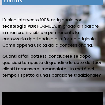
EDITION.
L’unico intervento 100% artigianale con
tecnologia PDR
FORMULA, in grado di riparare
in maniera invisibile e permanente la
carrozzeria riportandola alla forma originale...
Come appena uscita dalla concessionaria.
Quanti affari potresti concludere se dopo
qualsiasi tempesta di grandine le auto dei tuoi
clienti tornassero immacolate… In metà del
tempo rispetto a una riparazione tradizionale?