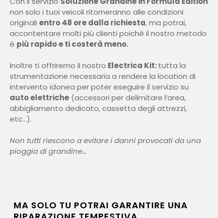
Con il servizio
Soluzione Grandine in Formula Edition
non solo i tuoi veicoli ritorneranno alle condizioni
originali
entro 48 ore dalla richiesta
, ma potrai,
accontentare molti più clienti poiché il nostro metodo
è
più rapido e ti costerà meno.
Inoltre ti offriremo il nostro
Electrica Kit:
tutta la
strumentazione necessaria a rendere la location di
intervento idonea per poter eseguire il servizio su
auto elettriche
(accessori per delimitare l’area,
abbigliamento dedicato, cassetta degli attrezzi,
etc…).
Non tutti riescono a evitare i danni provocati da una
pioggia di grandine…
MA SOLO TU POTRAI GARANTIRE UNA
RIPARAZIONE TEMPESTIVA,